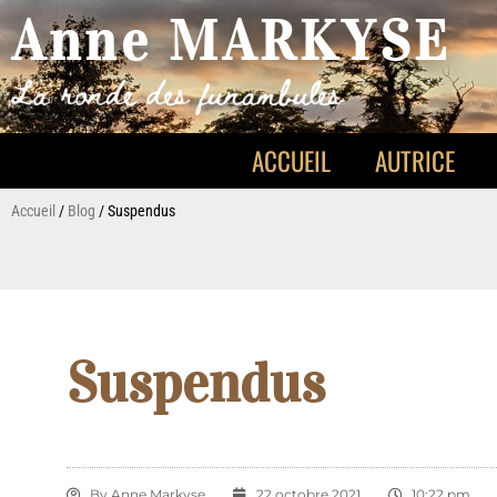
Anne MARKYSE
ACCUEIL
AUTRICE
Accueil
/
Blog
/
Suspendus
Suspendus
By
Anne Markyse
22 octobre 2021
10:22 pm