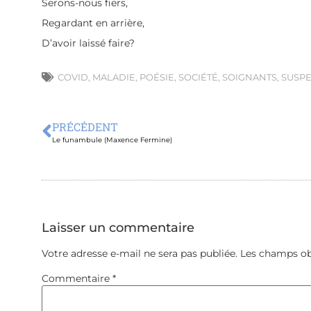
Serons-nous fiers,
Regardant en arrière,
D’avoir laissé faire?
COVID
,
MALADIE
,
POÉSIE
,
SOCIÉTÉ
,
SOIGNANTS
,
SUSP
PRÉCÉDENT
Le funambule (Maxence Fermine)
Laisser un commentaire
Votre adresse e-mail ne sera pas publiée.
Les champs ob
Commentaire
*