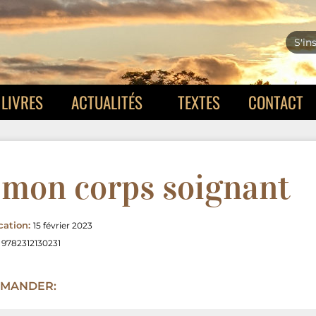
S'in
LIVRES
ACTUALITÉS
TEXTES
CONTACT
 mon corps soignant
cation:
15 février 2023
:
9782312130231
MANDER: