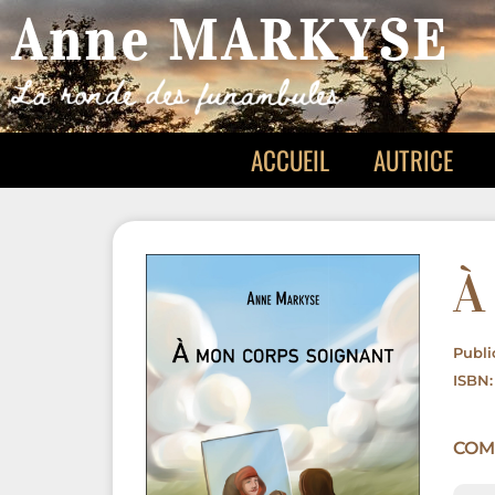
Anne MARKYSE
ACCUEIL
AUTRICE
À
Publi
ISBN
COM